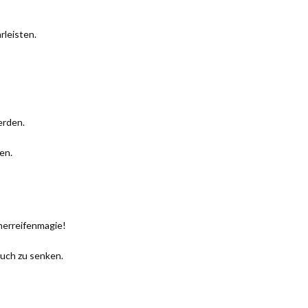
rleisten.
erden.
en.
mmerreifenmagie!
auch zu senken.