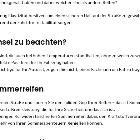
hukgehalt haben und daher weicher sind als andere Reifen?
ug Elastizität besitzen, um einen sicheren Halt auf der Straße zu gewäh
d der Fahrt für Instabilität sorgen.
hsel zu beachten?
t sind, die auch bei hohen Temperaturen standhalten, ohne zu weich zu w
rfekte Passform für Ihr Fahrzeug haben.
 richtige für Ihr Auto ist, zögern Sie nicht, einen Fachmann um Rat zu frag
Sommerreifen
 warmen Straße und spüren Sie den soliden Grip Ihrer Reifen – das ist So
rte Bremsleistung, die für Ihre Sicherheit unerlässlich ist.
eringen Rollwiderstand helfen Sommerreifen dabei, den Kraftstoffverbr
 mehr von Ihren Sommerabenteuern genießen können.